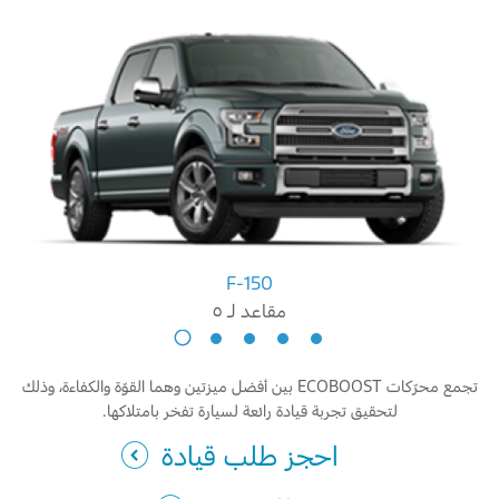
F-150
مقاعد لـ ٥
إكسبيديشن
مقاعد
تجمع محرّكات ECOBOOST بين أفضل ميزتين وهما القوّة والكفاءة، وذلك
لـ
٨
لتحقيق تجربة قيادة رائعة لسيارة تفخر بامتلاكها.
احجز طلب قيادة