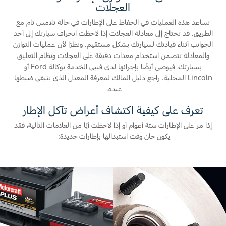
العجلات
تساعد هذه العمليات في الحفاظ على الإطارات في حالة تلامس تام مع
الطريق. قد تحتاج إلى معادلة العجلات إذا لاحظت انحراف سيارتك إلى أحد
الجوانب أثناء قيادتك لسيارتك بشكل مستقيم. ونظرًا لأن عمليات التوازن
والمعادلة تتضمن استخدام معدات دقيقة على العجلات ونظام التعليق
بسيارتك، فيوصى أيضًا بإجرائها لدى فنيي الخدمة بوكالة Ford أو
Lincoln المحلية. راجع دليل المالك لمعرفة المعدل الذي ينبغي ضبطها
عنده.
تعرف على كيفية اكتشاف أعراض تآكل الإطار
إذا مر على الإطارات ستة أعوام أو إذا لاحظت أيًا من العلامات التالية، فقد
يكون حان وقت استبدالها بإطارات جديدة: