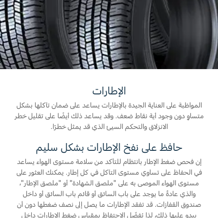
المساعدة على الطريق
البحرين
خطة الخدمات الممتدة
طلب سعر
إصلاح أضرار الحوادث
العراق
البحث عن الوكيل
القسائم والخصومات الخاصة بالصيانة
أسطول فورد
الأردن
كويك لاين
الإطارات
الكويت
إضافات
الإطارات
خدمات فورد
لبنان
المواظبة على العناية الجيدة بالإطارات يساعد على ضمان تآكلها بشكل
فورد بروتكت
متساوٍ دون وجود أية نقاط ضعف. وقد يساعد ذلك أيضًا على تقليل خطر
خطة الخدمات الممتدة
سلطنة
خدمة المحرك
الانزلاق والتحكم السيئ الذي قد يمثل خطرًا.
خدمة الفرامل
حافظ على نفخ الإطارات بشكل سليم
عمان
خدمة البطارية
إن فحص ضغط الإطار بانتظام للتأكد من سلامة مستوى الهواء يساعد
تغيير زيت
قطر
في الحفاظ على تساوي مستوى التآكل في كل إطار. يمكنك العثور على
تغيير الفلاتر
مستوى الهواء الموصى به على "ملصق الشهادة" أو "ملصق الإطار"،
‫المملكة
والذي عادةً ما يوجد على باب السائق أو قائم باب السائق أو داخل
صندوق القفازات. قد تفقد الإطارات ما يصل إلى نصف ضغطها دون أن
الضمان والتأمين
يبدو عليها ذلك، لذا يُفضّل الاحتفاظ بمقياس ضغط الإطارات داخل
العربية