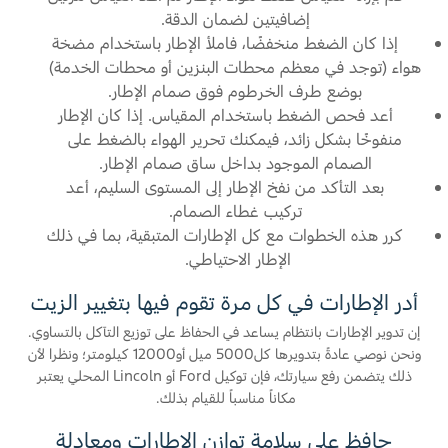
إضافيتين لضمان الدقة.
إذا كان الضغط منخفضًا، فاملأ الإطار باستخدام مضخة
هواء (توجد في معظم محطات البنزين أو محطات الخدمة)
بوضع طرف الخرطوم فوق صمام الإطار.
أعد فحص الضغط باستخدام المقياس. إذا كان الإطار
منفوخًا بشكل زائد، فيمكنك تحرير الهواء بالضغط على
الصمام الموجود بداخل ساق صمام الإطار.
بعد التأكد من نفخ الإطار إلى المستوى السليم، أعد
تركيب غطاء الصمام.
كرر هذه الخطوات مع كل الإطارات المتبقية، بما في ذلك
الإطار الاحتياطي.
أدر الإطارات في كل مرة تقوم فيها بتغيير الزيت
إن تدوير الإطارات بانتظام يساعد في الحفاظ على توزيع التآكل بالتساوي.
ونحن نوصي عادةً بتدويرها كل5000 ميل أو12000 كيلومتر؛ ونظرا لأن
ذلك يتضمن رفع سيارتك، فإن توكيل Ford أو Lincoln المحلي يعتبر
مكاناً مناسباً للقيام بذلك.
حافظ على سلامة توازن الإطارات ومعادلة