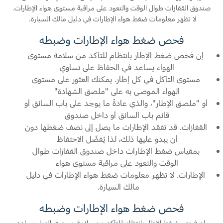
صندوق القفازات طوال الوقت والتعود على مراقبة مستوى هواء الإطارات.
Ford Protect لمحة عامة عن
لا تظهر معلومات ضغط هواء الإطارات في دليل مالك السيارة.
السعودية‬
باقة الصيانة الفائقة
فحص ضغط هواء الإطارات وضبطه
باقة الخدمة
الامارات
إن فحص ضغط الإطار بانتظام للتأكد من سلامة مستوى
باقة العناية الفائقة
الهواء يساعد في الحفاظ على تساوي
العربية
مستوى التآكل في كل إطار. يمكنك العثور على مستوى
الهواء الموصى به على "ملصق الشهادة"
دعم المزامنة
المتحدة
أو "ملصق الإطار"، والذي عادةً ما يوجد على باب السائق أو
قائم باب السائق أو داخل صندوق
تقنية 4 SYNC
اليمن
القفازات. قد تفقد الإطارات ما يصل إلى نصف ضغطها دون
أن يبدو عليها ذلك، لذا يُفضّل الاحتفاظ
أجزاء
بمقياس ضغط الإطارات داخل صندوق القفازات طوال
الوقت والتعود على مراقبة مستوى هواء
الإطارات. لا تظهر معلومات ضغط هواء الإطارات في دليل
قطع غيار فورد الأصلية
مالك السيارة.
موتوركرافت
قطع مقلدة
فحص ضغط هواء الإطارات وضبطه
إن فحص ضغط الإطار بانتظام للتأكد من سلامة مستوى الهواء يساعد