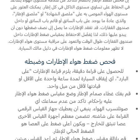
في الحفاظ على تساوي مستوى التآكل في كل إطار. يمكنك العثور على
اتصل بنا
مستوى الهواء الموصى به على "ملصق الشهادة" أو "ملصق الإطار"،
والذي عادةً ما يوجد على باب السائق أو قائم باب السائق أو داخل
اتصل بنا
صندوق القفازات. قد تفقد الإطارات ما يصل إلى نصف ضغطها دون أن
البحث عن الوكيل
يبدو عليها ذلك، لذا يُفضّل الاحتفاظ بمقياس ضغط الإطارات داخل
صندوق القفازات طوال الوقت والتعود على مراقبة مستوى هواء الإطارات.
الأسئلة الشائعة
لا تظهر معلومات ضغط هواء الإطارات في دليل مالك السيارة.
فحص ضغط هواء الإطارات وضبطه
للحصول على قراءة دقيقة، يلزم قراءة الإطارات "على
البارد"، أي إيقاف السيارة لمدة ساعة واحدة على الأقل أو
قيادتها لأقل من ميل واحد.
قم بفك غطاء صمام الإطار وضع مقياس ضغط هواء الإطار
عليه بإحكام. تأكد من عدم سماعك أي
صوتلتسرب الهواء. ينبغي أن يعطيك جهاز القياس الرقمي
القراءة على شاشته. تتضمن معظم أجهزة القياس الأخرى
عصا تنبثق للخارج – ويكون أعلى ضغط على العصا هو
الضغط الحالي للإطار.
قم بإزالة مقياس ضغط هواء الإطار ثم أعد القياس مرتين